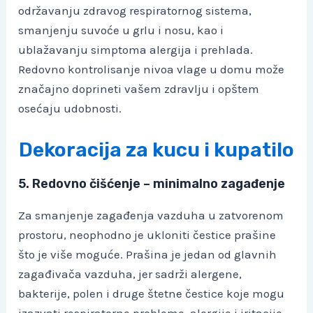
održavanju zdravog respiratornog sistema,
smanjenju suvoće u grlu i nosu, kao i
ublažavanju simptoma alergija i prehlada.
Redovno kontrolisanje nivoa vlage u domu može
značajno doprineti vašem zdravlju i opštem
osećaju udobnosti.
Dekoracija za kucu i kupatilo
5. Redovno čišćenje – minimalno zagađenje
Za smanjenje zagađenja vazduha u zatvorenom
prostoru, neophodno je ukloniti čestice prašine
što je više moguće. Prašina je jedan od glavnih
zagađivača vazduha, jer sadrži alergene,
bakterije, polen i druge štetne čestice koje mogu
izazvati respiratorne probleme, alergije i iritacije.