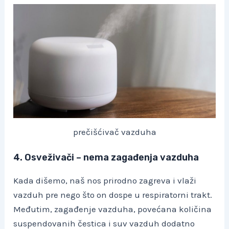
prečišćivač vazduha
4. Osveživači – nema zagađenja vazduha
Kada dišemo, naš nos prirodno zagreva i vlaži
vazduh pre nego što on dospe u respiratorni trakt.
Međutim, zagađenje vazduha, povećana količina
suspendovanih čestica i suv vazduh dodatno