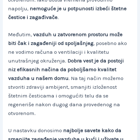
napolju,
nemoguće je u potpunosti izbeći štetne
čestice i zagađivače
.
Međutim,
vazduh u zatvorenom prostoru može
biti čak i zagađeniji od spoljašnjeg
, posebno ako
ne vodimo računa o ventilaciji i kvalitetu
unutrašnjeg okruženja.
Dobra vest je da postoji
niz efikasnih načina da poboljšamo kvalitet
vazduha u našem domu
. Na taj način možemo
stvoriti zdraviji ambijent, smanjiti izloženost
štetnim česticama i omogućiti telu da se
regeneriše nakon dugog dana provedenog na
otvorenom.
U nastavku donosimo
najbolje savete kako da
smanjite zagađenje vazduha u kući i uživate u