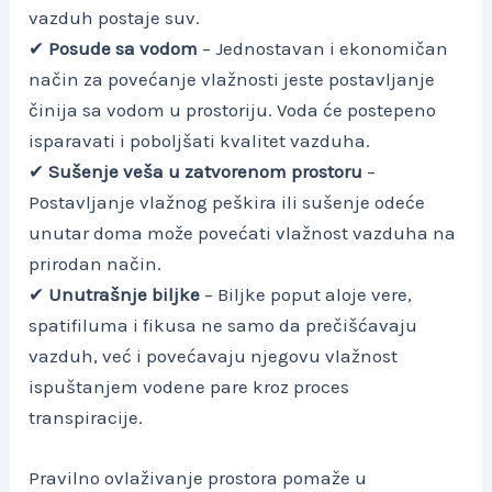
vazduh postaje suv.
✔
Posude sa vodom
– Jednostavan i ekonomičan
način za povećanje vlažnosti jeste postavljanje
činija sa vodom u prostoriju. Voda će postepeno
isparavati i poboljšati kvalitet vazduha.
✔
Sušenje veša u zatvorenom prostoru
–
Postavljanje vlažnog peškira ili sušenje odeće
unutar doma može povećati vlažnost vazduha na
prirodan način.
✔
Unutrašnje biljke
– Biljke poput aloje vere,
spatifiluma i fikusa ne samo da prečišćavaju
vazduh, već i povećavaju njegovu vlažnost
ispuštanjem vodene pare kroz proces
transpiracije.
Pravilno ovlaživanje prostora pomaže u