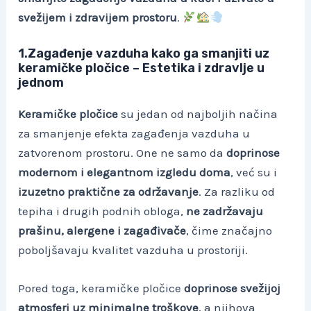
svežijem i zdravijem prostoru
.
1.Zagađenje vazduha kako ga smanjiti uz
k
eramičke pločice – Estetika i zdravlje u
jednom
Keramičke pločice
su jedan od najboljih načina
za smanjenje efekta zagađenja vazduha u
zatvorenom prostoru. One ne samo da
doprinose
modernom i elegantnom izgledu doma
, već su i
izuzetno praktične za održavanje
. Za razliku od
tepiha i drugih podnih obloga,
ne zadržavaju
prašinu, alergene i zagađivače
, čime značajno
poboljšavaju kvalitet vazduha u prostoriji.
Pored toga, keramičke pločice
doprinose svežijoj
atmosferi uz minimalne troškove
, a njihova