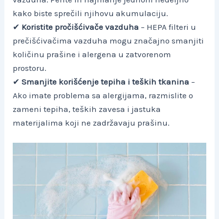
kako biste sprečili njihovu akumulaciju.
✔
Koristite pročišćivače vazduha
– HEPA filteri u
prečišćivačima vazduha mogu značajno smanjiti
količinu prašine i alergena u zatvorenom
prostoru.
✔
Smanjite korišćenje tepiha i teških tkanina
–
Ako imate problema sa alergijama, razmislite o
zameni tepiha, teških zavesa i jastuka
materijalima koji ne zadržavaju prašinu.