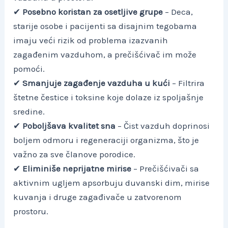
✔
Posebno koristan za osetljive grupe
– Deca,
starije osobe i pacijenti sa disajnim tegobama
imaju veći rizik od problema izazvanih
zagađenim vazduhom, a prečišćivač im može
pomoći.
✔
Smanjuje zagađenje vazduha u kući
– Filtrira
štetne čestice i toksine koje dolaze iz spoljašnje
sredine.
✔
Poboljšava kvalitet sna
– Čist vazduh doprinosi
boljem odmoru i regeneraciji organizma, što je
važno za sve članove porodice.
✔
Eliminiše neprijatne mirise
– Prečišćivači sa
aktivnim ugljem apsorbuju duvanski dim, mirise
kuvanja i druge zagađivače u zatvorenom
prostoru.