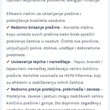
Efikasni načini za uklanjanje prašine i
poboljšanje kvaliteta vazduha
✔
Redovno brisanje prašine
– Koristite vlažnu
krpu umesto suvih prašina kako biste sprečili
podizanje čestica u vazduh. Čistite sve površine,
uključujući police, stolove, uređaje i dekorativne
predmete.
✔
Usisavanje tepiha i nameštaja
– Tepisi, kreveti i
tapacirani nameštaj zadržavaju veliku količinu
prašine. Koristite usisivače sa HEPA filterima, koji
su efikasni u zadržavanju sitnih čestica.
✔
Redovno pranje posteljine, prekrivača i zavesa
–
Posteljina, zavese i jastuci mogu zadržavati veliku
količinu prašine i grinja, što doprinosi zagađenju
vazduha. Perite ih najmanje jednom nedeljno