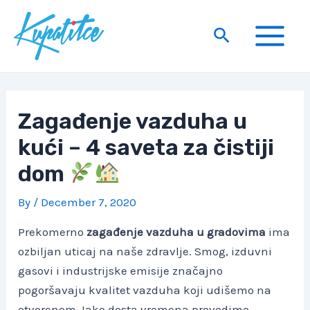
Skip
to
Search
content
Main
Menu
Zagađenje vazduha u
kući – 4 saveta za čistiji
dom
By
/
December 7, 2020
Prekomerno
zagađenje vazduha u gradovima
ima
ozbiljan uticaj na naše zdravlje. Smog, izduvni
gasovi i industrijske emisije značajno
pogoršavaju kvalitet vazduha koji udišemo na
otvorenom. Iako dosta vremena provodimo