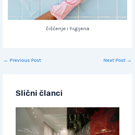
čišćenje i higijena
Post
←
Previous Post
Next Post
→
navigation
Slični članci