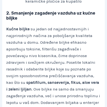
keramičke pločice za kupatilo
2. Smanjenje zagađenje vazduha uz kućne
biljke
Kućne biljke
su jedan od najjednostavnijih i
najprirodnijih načina za poboljšanje kvaliteta
vazduha u domu. Određene biljke efikasno
apsorbuju toksine, filterišu zagađivače i
povećavaju nivo kiseonika, čime doprinose
zdravijem i svežijem okruženju. Posetite lokalni
rasadnik i odaberite biljke koje su poznate po
svojim sposobnostima prečišćavanja vazduha,
kao što su
spatifilum, sanseverija, fikus, aloe vera
i zeleni ljiljan
. Ove biljke ne samo da smanjuju
zagađenje vazduha, već i unose prirodnu toplinu i
lepotu u vaš dom. Dodavanjem biljaka u enterijer