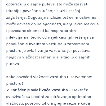
opterećuju disajne puteve, što može izazvati
iritaciju, povećano lučenje sluzi i osećaj
zagušenja. Dugotrajna izloženost ovim uslovima
može dovesti do nelagodnosti, alergijskih reakcija
i povećane sklonosti ka respiratornim
infekcijama. Jedno od najefikasnijih rešenja za
poboljšanje kvaliteta vazduha u zatvorenom
prostoru je ovlaživanje vazduha, jer povećava
njegovu vlažnost i smanjuje iritaciju disajnih
puteva.
Kako povećati vlažnost vazduha u zatvorenom
prostoru?
✔
Korišćenje ovlaživača vazduha
– Električni
ovlaživači su idealni za održavanje optimalne
vlažnosti, posebno tokom grejne sezone kada