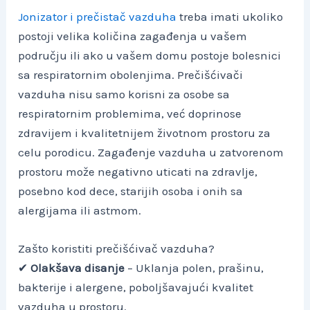
Jonizator i prečistač vazduha
treba imati ukoliko
postoji velika količina zagađenja u vašem
području ili ako u vašem domu postoje bolesnici
sa respiratornim obolenjima. Prečišćivači
vazduha nisu samo korisni za osobe sa
respiratornim problemima, već doprinose
zdravijem i kvalitetnijem životnom prostoru za
celu porodicu. Zagađenje vazduha u zatvorenom
prostoru može negativno uticati na zdravlje,
posebno kod dece, starijih osoba i onih sa
alergijama ili astmom.
Zašto koristiti prečišćivač vazduha?
✔
Olakšava disanje
– Uklanja polen, prašinu,
bakterije i alergene, poboljšavajući kvalitet
vazduha u prostoru.