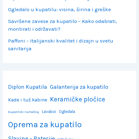
Ogledalo u kupatilu: visina, širina i greške
Savršene zavese za kupatilo – Kako odabrati,
montirati i održavati?
Paffoni – Italijanski kvalitet i dizajn u svetu
sanitarija
Diplon Kupatila
Galanterija za kupatilo
Keramičke pločice
Kade i tuš kabine
Lavaboi
Ogledala
Kupatilski nameštaj
Oprema za kupatilo
Slavine - Baterije