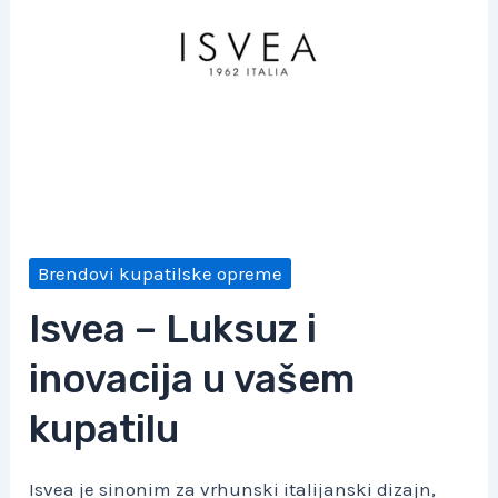
Brendovi kupatilske opreme
Isvea – Luksuz i
inovacija u vašem
kupatilu
Isvea je sinonim za vrhunski italijanski dizajn,