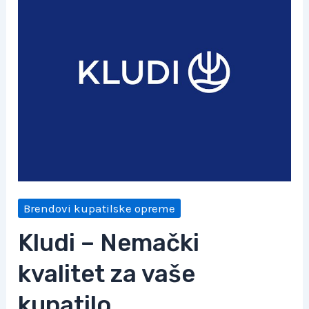
Brendovi kupatilske opreme
Kludi – Nemački
kvalitet za vaše
kupatilo