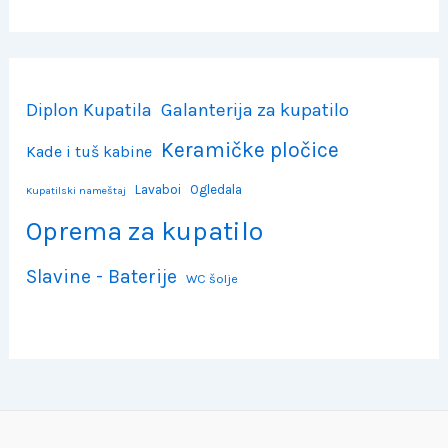
Diplon Kupatila
Galanterija za kupatilo
Keramičke pločice
Kade i tuš kabine
Lavaboi
Ogledala
Kupatilski nameštaj
Oprema za kupatilo
Slavine - Baterije
WC šolje