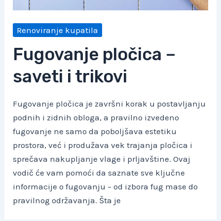
Renoviranje kupatila
Fugovanje pločica –
saveti i trikovi
Fugovanje pločica je završni korak u postavljanju
podnih i zidnih obloga, a pravilno izvedeno
fugovanje ne samo da poboljšava estetiku
prostora, već i produžava vek trajanja pločica i
sprečava nakupljanje vlage i prljavštine. Ovaj
vodič će vam pomoći da saznate sve ključne
informacije o fugovanju – od izbora fug mase do
pravilnog održavanja. Šta je