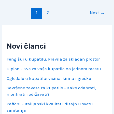
Post
1
2
Next
→
pagination
Novi članci
Feng šui u kupatilu: Pravila za skladan prostor
Diplon – Sve za vaše kupatilo na jednom mestu
Ogledalo u kupatilu: visina, širina i greške
Savršene zavese za kupatilo – Kako odabrati,
montirati i održavati?
Paffoni – Italijanski kvalitet i dizajn u svetu
sanitarija