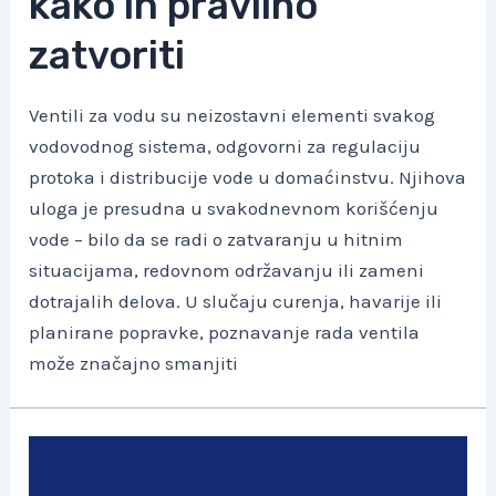
kako ih pravilno
zatvoriti
Ventili za vodu su neizostavni elementi svakog
vodovodnog sistema, odgovorni za regulaciju
protoka i distribucije vode u domaćinstvu. Njihova
uloga je presudna u svakodnevnom korišćenju
vode – bilo da se radi o zatvaranju u hitnim
situacijama, redovnom održavanju ili zameni
dotrajalih delova. U slučaju curenja, havarije ili
planirane popravke, poznavanje rada ventila
može značajno smanjiti