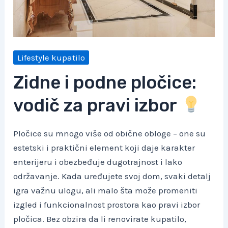
Lifestyle kupatilo
Zidne i podne pločice:
vodič za pravi izbor
Pločice su mnogo više od obične obloge – one su
estetski i praktični element koji daje karakter
enterijeru i obezbeđuje dugotrajnost i lako
održavanje. Kada uređujete svoj dom, svaki detalj
igra važnu ulogu, ali malo šta može promeniti
izgled i funkcionalnost prostora kao pravi izbor
pločica. Bez obzira da li renovirate kupatilo,