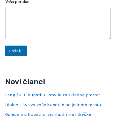
Vaša poruka:
Pošalji
Novi članci
Feng šui u kupatilu: Pravila za skladan prostor
Diplon – Sve za vaše kupatilo na jednom mestu
Ogledalo u kupatilu: visina, širina i greške