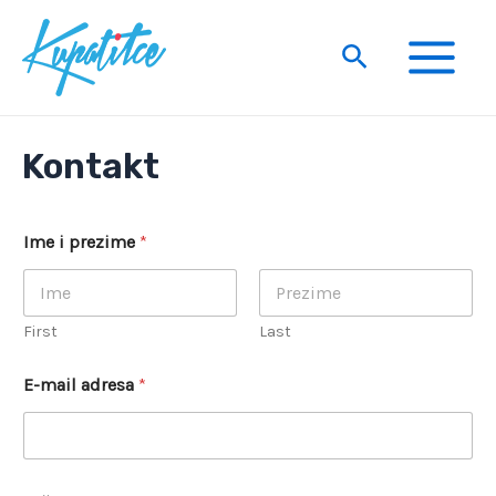
Skip
to
Search
content
Main
Menu
Kontakt
Ime i prezime
*
First
Last
E-mail adresa
*