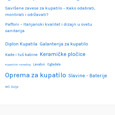
Savršene zavese za kupatilo – Kako odabrati,
montirati i održavati?
Paffoni – Italijanski kvalitet i dizajn u svetu
sanitarija
Diplon Kupatila
Galanterija za kupatilo
Keramičke pločice
Kade i tuš kabine
Lavaboi
Ogledala
Kupatilski nameštaj
Oprema za kupatilo
Slavine - Baterije
WC šolje