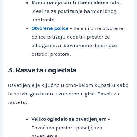
Kombinacija crnih i belih elemenata
–
Idealna za postizanje harmoničnog
kontrasta.
Otvorene police
– Bele ili crne otvorene
police pružaju dodatni prostor za
odlaganje, a istovremeno doprinose
estetici prostora.
3. Rasveta i ogledala
Osvetljenje je ključno u crno-belom kupatilu kako
bi se izbegao tamni i zatvoren izgled. Saveti za
rasvetu:
Veliko ogledalo sa osvetljenjem
–
Povećava prostor i poboljšava
osvetljenje.