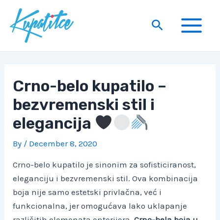
Skip
to
Search
content
Main
Menu
Crno-belo kupatilo –
bezvremenski stil i
elegancija
By
/
December 8, 2020
Crno-belo kupatilo je sinonim za sofisticiranost,
eleganciju i bezvremenski stil. Ova kombinacija
boja nije samo estetski privlačna, već i
funkcionalna, jer omogućava lako uklapanje
različitih elemenata enterijera.
Crno-bela boja u