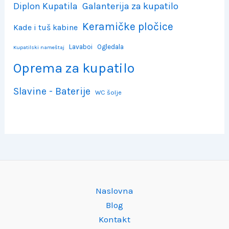
Diplon Kupatila
Galanterija za kupatilo
Keramičke pločice
Kade i tuš kabine
Lavaboi
Ogledala
Kupatilski nameštaj
Oprema za kupatilo
Slavine - Baterije
WC šolje
Naslovna
Blog
Kontakt