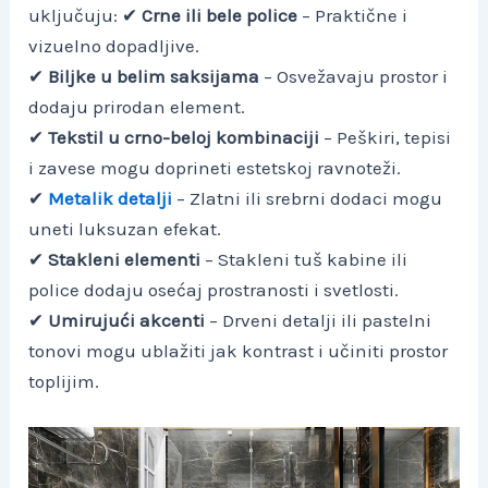
uključuju: ✔
Crne ili bele police
– Praktične i
vizuelno dopadljive.
✔
Biljke u belim saksijama
– Osvežavaju prostor i
dodaju prirodan element.
✔
Tekstil u crno-beloj kombinaciji
– Peškiri, tepisi
i zavese mogu doprineti estetskoj ravnoteži.
✔
Metalik detalji
– Zlatni ili srebrni dodaci mogu
uneti luksuzan efekat.
✔
Stakleni elementi
– Stakleni tuš kabine ili
police dodaju osećaj prostranosti i svetlosti.
✔
Umirujući akcenti
– Drveni detalji ili pastelni
tonovi mogu ublažiti jak kontrast i učiniti prostor
toplijim.