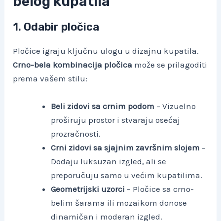
belog kupatila
1. Odabir pločica
Pločice igraju ključnu ulogu u dizajnu kupatila.
Crno-bela kombinacija pločica
može se prilagoditi
prema vašem stilu:
Beli zidovi sa crnim podom
– Vizuelno
proširuju prostor i stvaraju osećaj
prozračnosti.
Crni zidovi sa sjajnim završnim slojem
–
Dodaju luksuzan izgled, ali se
preporučuju samo u većim kupatilima.
Geometrijski uzorci
– Pločice sa crno-
belim šarama ili mozaikom donose
dinamičan i moderan izgled.