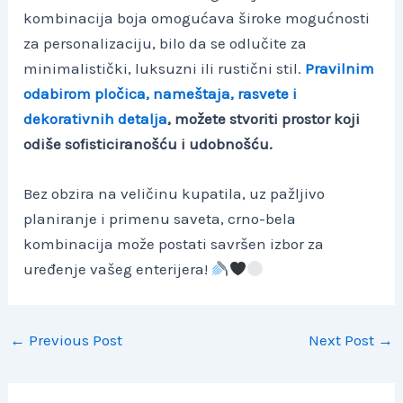
kombinacija boja omogućava široke mogućnosti
za personalizaciju, bilo da se odlučite za
minimalistički, luksuzni ili rustični stil.
Pravilnim
odabirom pločica, nameštaja, rasvete i
dekorativnih detalja
, možete stvoriti prostor koji
odiše sofisticiranošću i udobnošću.
Bez obzira na veličinu kupatila, uz pažljivo
planiranje i primenu saveta, crno-bela
kombinacija može postati savršen izbor za
uređenje vašeg enterijera!
Post
←
Previous Post
Next Post
→
navigation