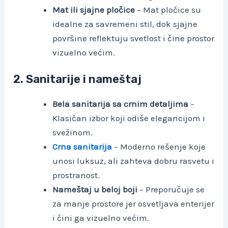
Mat ili sjajne pločice
– Mat pločice su
idealne za savremeni stil, dok sjajne
površine reflektuju svetlost i čine prostor
vizuelno većim.
2. Sanitarije i nameštaj
Bela sanitarija sa crnim detaljima
–
Klasičan izbor koji odiše elegancijom i
svežinom.
Crna sanitarija
– Moderno rešenje koje
unosi luksuz, ali zahteva dobru rasvetu i
prostranost.
Nameštaj u beloj boji
– Preporučuje se
za manje prostore jer osvetljava enterijer
i čini ga vizuelno većim.