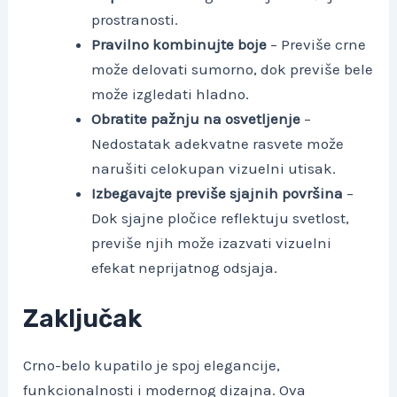
prostranosti.
Pravilno kombinujte boje
– Previše crne
može delovati sumorno, dok previše bele
može izgledati hladno.
Obratite pažnju na osvetljenje
–
Nedostatak adekvatne rasvete može
narušiti celokupan vizuelni utisak.
Izbegavajte previše sjajnih površina
–
Dok sjajne pločice reflektuju svetlost,
previše njih može izazvati vizuelni
efekat neprijatnog odsjaja.
Zaključak
Crno-belo kupatilo je spoj elegancije,
funkcionalnosti i modernog dizajna. Ova