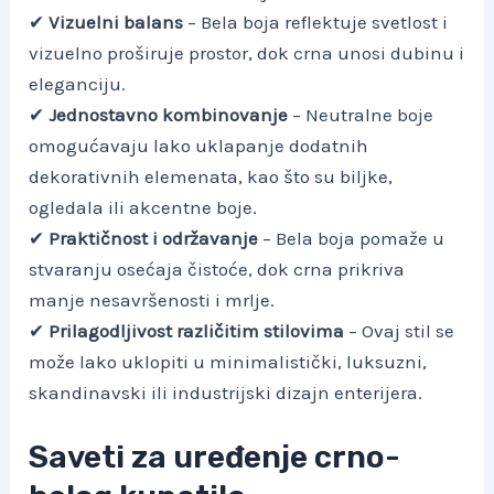
✔
Vizuelni balans
– Bela boja reflektuje svetlost i
vizuelno proširuje prostor, dok crna unosi dubinu i
eleganciju.
✔
Jednostavno kombinovanje
– Neutralne boje
omogućavaju lako uklapanje dodatnih
dekorativnih elemenata, kao što su biljke,
ogledala ili akcentne boje.
✔
Praktičnost i održavanje
– Bela boja pomaže u
stvaranju osećaja čistoće, dok crna prikriva
manje nesavršenosti i mrlje.
✔
Prilagodljivost različitim stilovima
– Ovaj stil se
može lako uklopiti u minimalistički, luksuzni,
skandinavski ili industrijski dizajn enterijera.
Saveti za uređenje crno-