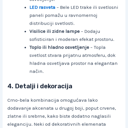
LED rasveta
– Bele LED trake ili svetlosni
paneli pomažu u ravnomernoj
distribuciji svetlosti.
Visilice ili zidne lampe
– Dodaju
sofisticiran i moderan efekat prostoru.
Toplo ili hladno osvetljenje
– Topla
svetlost stvara prijatnu atmosferu, dok
hladna osvetljava prostor na elegantan
način.
4. Detalji i dekoracija
Crno-bela kombinacija omogućava lako
dodavanje akcenata u drugoj boji, poput crvene,
zlatne ili srebrne, kako biste dodatno naglasili
eleganciju. Neki od dekorativnih elemenata