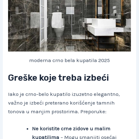
moderna crno bela kupatila 2025
Greške koje treba izbeći
Iako je crno-belo kupatilo izuzetno elegantno,
važno je izbeći preterano korišćenje tamnih
tonova u manjim prostorima. Preporuke:
Ne koristite crne zidove u malim
kupatilima
– Mogu smanjiti osećaj