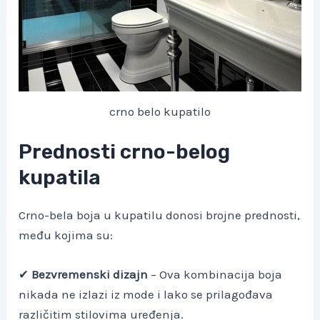
crno belo kupatilo
Prednosti crno-belog
kupatila
Crno-bela boja u kupatilu donosi brojne prednosti,
među kojima su:
✔
Bezvremenski dizajn
– Ova kombinacija boja
nikada ne izlazi iz mode i lako se prilagođava
različitim stilovima uređenja.