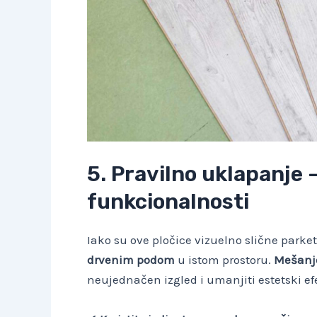
5. Pravilno uklapanje –
funkcionalnosti
Iako su ove pločice vizuelno slične parke
drvenim podom
u istom prostoru.
Mešanj
neujednačen izgled i umanjiti estetski ef