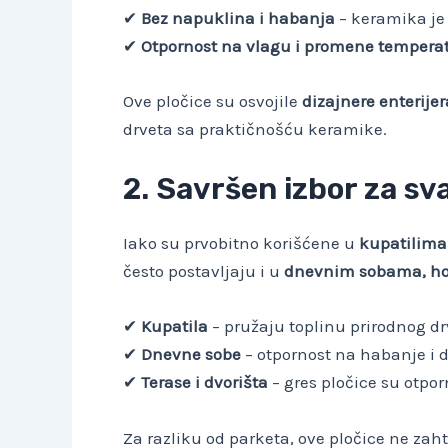
✔
Bez napuklina i habanja
– keramika je 
✔
Otpornost na vlagu i promene tempera
Ove pločice su osvojile
dizajnere enterije
drveta sa praktičnošću keramike.
2. Savršen izbor za sv
Iako su prvobitno korišćene u
kupatilima
često postavljaju i u
dnevnim sobama, ho
✔
Kupatila
– pružaju toplinu prirodnog d
✔
Dnevne sobe
– otpornost na habanje i 
✔
Terase i dvorišta
– gres pločice su otpo
Za razliku od parketa, ove pločice ne zah