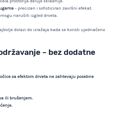
cela prostorija deluje skladnije.
 fugama
– precizan i sofisticiran završni efekat.
 mogu narušiti izgled drveta.
jbolje dolazi do izražaja kada se koristi ujednačeno
 održavanje – bez dodatne
očice sa efektom drveta ne zahtevaju posebne
a ili brušenjem.
šćenje.