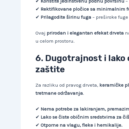
✔
Koristite jedinstvenu podnu površinu
– 
✔
Rektifikovane pločice sa minimalnim
✔
Prilagodite širinu fuga
– preširoke fuge
Ovaj
prirodan i elegantan efekat drveta
na
u celom prostoru.
6. Dugotrajnost i lako
zaštite
Za razliku od pravog drveta,
keramičke pl
tretmane održavanja
.
✔
Nema potrebe za lakiranjem, premazim
✔
Lako se čiste običnim sredstvima za či
✔
Otporne na vlagu, fleke i hemikalije.