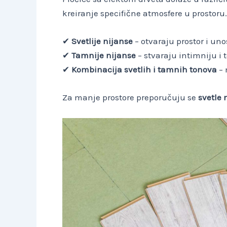
kreiranje specifične atmosfere u prostoru.
✔
Svetlije nijanse
– otvaraju prostor i uno
✔
Tamnije nijanse
– stvaraju intimniju i 
✔
Kombinacija svetlih i tamnih tonova
– 
Za manje prostore preporučuju se
svetle 