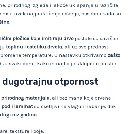
ne, prirodnog izgleda i lakoće uklapanja u različite
ge nisu uvek najpraktičnije rešenje, posebno kada su
šine
.
ičke pločice koje imitiraju drvo
postale su savršen
aju
toplinu i estetiku drveta
, ali uz sve prednosti
 i promene temperature. U nastavku otkrivamo
zašto
r
za svaki dom i kako ih najbolje uklopiti u prostor.
uz dugotrajnu otpornost
 prirodnog materijala
, ali bez mana koje drvene
i pod i laminat
su osetljivi na vlagu i habanje, dok
 dugi niz godina
.
are, teksture i boje.