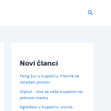
Search
Novi članci
Feng šui u kupatilu: Pravila za
skladan prostor
Diplon – Sve za vaše kupatilo na
jednom mestu
Ogledalo u kupatilu: visina,