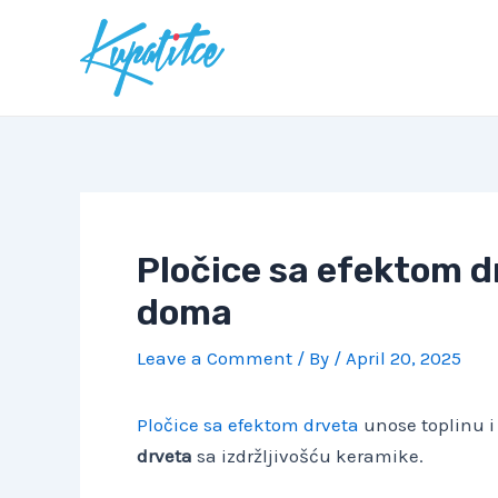
Skip
to
content
Pločice sa efektom d
doma
Leave a Comment
/ By
/
April 20, 2025
Pločice sa efektom drveta
unose toplinu i 
drveta
sa izdržljivošću keramike.