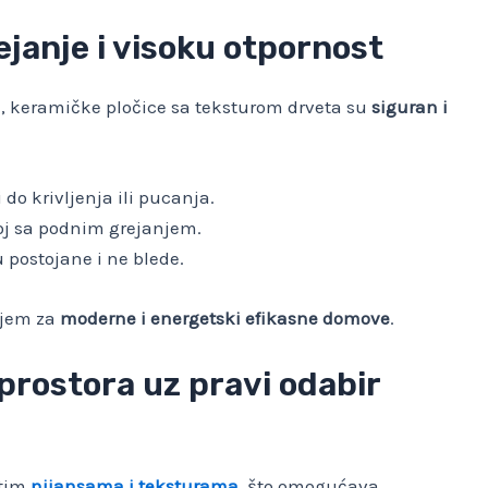
ejanje i visoku otpornost
n
, keramičke pločice sa teksturom drveta su
siguran i
 do krivljenja ili pucanja.
oj sa podnim grejanjem.
u postojane i ne blede.
njem za
moderne i energetski efikasne domove
.
prostora uz pravi odabir
itim
nijansama i teksturama
, što omogućava