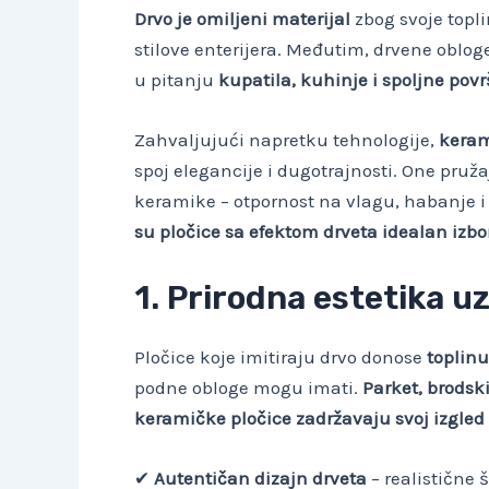
Drvo je omiljeni materijal
zbog svoje topli
stilove enterijera. Međutim, drvene oblo
u pitanju
kupatila, kuhinje i spoljne povr
Zahvaljujući napretku tehnologije,
keram
spoj elegancije i dugotrajnosti. One pruž
keramike – otpornost na vlagu, habanje
su pločice sa efektom drveta idealan izbo
1. Prirodna estetika 
Pločice koje imitiraju drvo donose
toplinu
podne obloge mogu imati.
Parket, brodsk
keramičke pločice zadržavaju svoj izgled
✔
Autentičan dizajn drveta
– realistične š