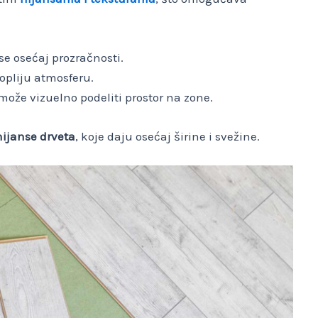
se osećaj prozračnosti.
topliju atmosferu.
može vizuelno podeliti prostor na zone.
nijanse drveta
, koje daju osećaj širine i svežine.