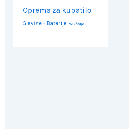
Oprema za kupatilo
Slavine - Baterije
WC šolje