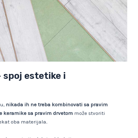
 spoj estetike i
tu,
nikada ih ne treba kombinovati sa pravim
e keramike sa pravim drvetom
može stvoriti
ekat oba materijala.