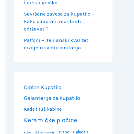
širina i greške
Savršene zavese za kupatilo –
Kako odabrati, montirati i
održavati?
Paffoni – Italijanski kvalitet i
dizajn u svetu sanitarija
Diplon Kupatila
Galanterija za kupatilo
Kade i tuš kabine
Keramičke pločice
Lavaboi
Ogledala
Kupatilski nameštaj