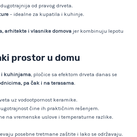
dugotrajnija od pravog drveta.
ture
– idealne za kupatila i kuhinje.
ra, arhitekte i vlasnike domova
jer kombinuju lepotu
aki prostor u domu
 i kuhinjama
, pločice sa efektom drveta danas se
dnicima, pa čak i na terasama
.
rveta uz vodootpornost keramike.
dugotrajnost čine ih praktičnim rešenjem.
rne na vremenske uslove i temperaturne razlike.
tevaju posebne tretmane zaštite i lako se održavaju.