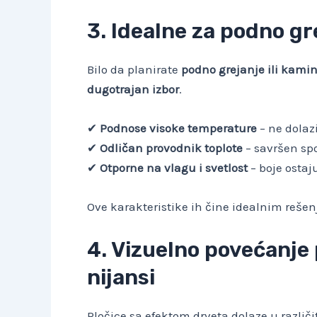
3. Idealne za podno gr
Bilo da planirate
podno grejanje ili kami
dugotrajan izbor
.
✔
Podnose visoke temperature
– ne dolazi
✔
Odličan provodnik toplote
– savršen sp
✔
Otporne na vlagu i svetlost
– boje ostaj
Ove karakteristike ih čine idealnim reše
4. Vizuelno povećanje 
nijansi
Pločice sa efektom drveta dolaze u različ