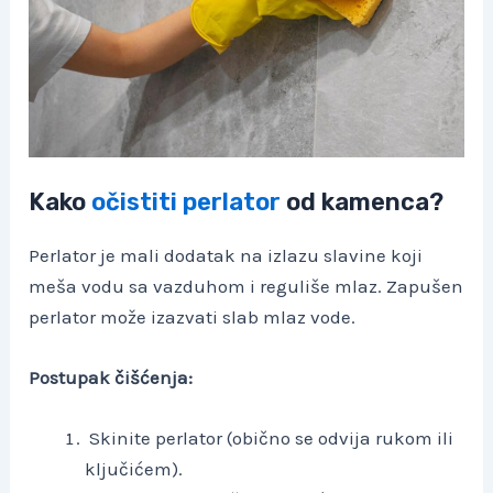
Kako
očistiti perlator
od kamenca?
Perlator je mali dodatak na izlazu slavine koji
meša vodu sa vazduhom i reguliše mlaz. Zapušen
perlator može izazvati slab mlaz vode.
Postupak čišćenja:
Skinite perlator (obično se odvija rukom ili
ključićem).