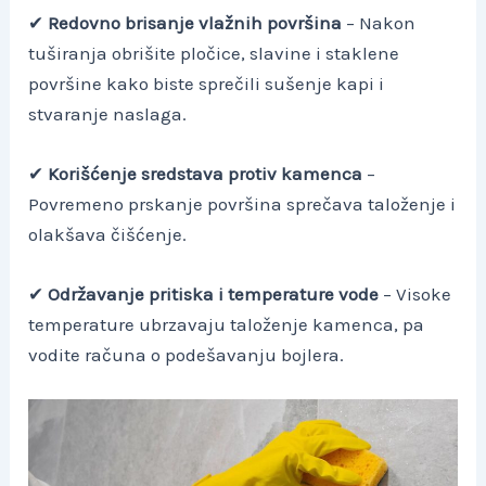
✔
Redovno brisanje vlažnih površina
– Nakon
tuširanja obrišite pločice, slavine i staklene
površine kako biste sprečili sušenje kapi i
stvaranje naslaga.
✔
Korišćenje sredstava protiv kamenca
–
Povremeno prskanje površina sprečava taloženje i
olakšava čišćenje.
✔
Održavanje pritiska i temperature vode
– Visoke
temperature ubrzavaju taloženje kamenca, pa
vodite računa o podešavanju bojlera.