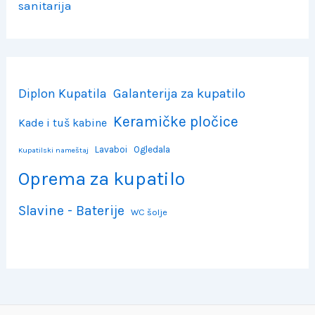
sanitarija
Diplon Kupatila
Galanterija za kupatilo
Keramičke pločice
Kade i tuš kabine
Lavaboi
Ogledala
Kupatilski nameštaj
Oprema za kupatilo
Slavine - Baterije
WC šolje