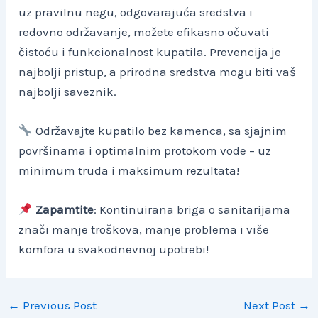
uz pravilnu negu, odgovarajuća sredstva i
redovno održavanje, možete efikasno očuvati
čistoću i funkcionalnost kupatila. Prevencija je
najbolji pristup, a prirodna sredstva mogu biti vaš
najbolji saveznik.
Održavajte kupatilo bez kamenca, sa sjajnim
površinama i optimalnim protokom vode – uz
minimum truda i maksimum rezultata!
Zapamtite
: Kontinuirana briga o sanitarijama
znači manje troškova, manje problema i više
komfora u svakodnevnoj upotrebi!
Post
←
Previous Post
Next Post
→