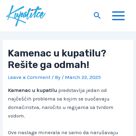
Skip
to
Search
content
Main
Menu
Kamenac u kupatilu?
Rešite ga odmah!
Leave a Comment
/ By
/
March 22, 2025
Kamenac u kupatilu
predstavlja jedan od
najčešćih problema sa kojim se suočavaju
domaćinstva, naročito u regijama sa tvrdom
vodom.
Ove naslage minerala ne samo da narušavaju