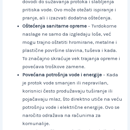
dovodi do sužavanja protoka i slabljenja
pritiska vode. Ovo može otežati ispiranje i
pranje, ali i izazvati dodatna oštećenja.
Oštećenja sanitarne opreme
– Tvrdokorne
naslage ne samo da izgledaju loše, već
mogu trajno oštetiti hromirane, metalne i
plastične površine slavina, tuševa i kada.
To značajno skraćuje vek trajanja opreme i
povećava troškove zamene.
Povećana potrošnja vode i energije
– Kada
je protok vode smanjen ili nepravilan,
korisnici često produžavaju tuširanje ili
pojačavaju mlaz, što direktno utiče na veću
potrošnju vode i električne energije. Ovo se
naročito odražava na računima za
komunalije.