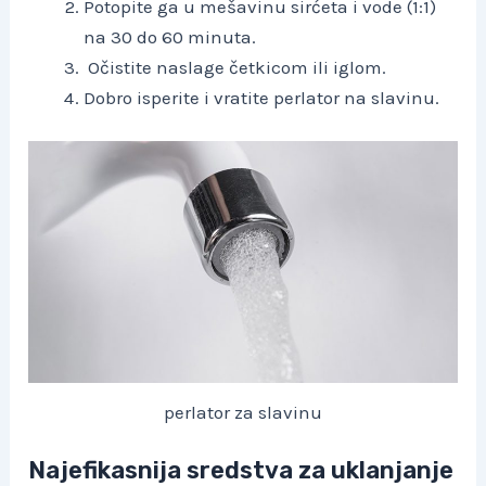
Potopite ga u mešavinu sirćeta i vode (1:1)
na 30 do 60 minuta.
Očistite naslage četkicom ili iglom.
Dobro isperite i vratite perlator na slavinu.
perlator za slavinu
Najefikasnija sredstva za uklanjanje