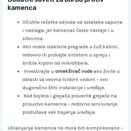
kamenca
Očistite rešetke odvoda od ostataka sapuna
i naslaga, jer kamenac često nastaje i u
sifonima.
Ako imate staklene pregrade u tuš kabini,
redovno ih prskajte sirćetom u spreju i
brišite krpom od mikrofibera.
Investirajte u
omekšivač vode
ako živite u
oblasti sa veoma tvrdom vodom – ovo
dugoročno štiti instalacije i uređaje.
Kod bojlera i grejača proverite grejače na
prisustvo kamenca – redovno servisiranje
produžava vek trajanja uređaja.
Uklanjanje kamenca ne mora biti komplikovano –