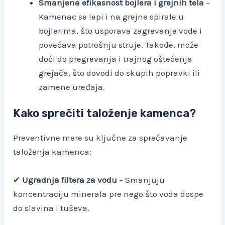
Smanjena efikasnost bojlera i grejnih tela
–
Kamenac se lepi i na grejne spirale u
bojlerima, što usporava zagrevanje vode i
povećava potrošnju struje. Takođe, može
doći do pregrevanja i trajnog oštećenja
grejača, što dovodi do skupih popravki ili
zamene uređaja.
Kako sprečiti taloženje kamenca?
Preventivne mere su ključne za sprečavanje
taloženja kamenca:
✔
Ugradnja filtera za vodu
– Smanjuju
koncentraciju minerala pre nego što voda dospe
do slavina i tuševa.