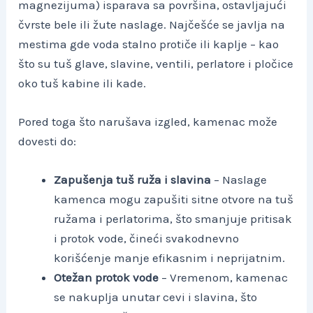
magnezijuma) isparava sa površina, ostavljajući
čvrste bele ili žute naslage. Najčešće se javlja na
mestima gde voda stalno protiče ili kaplje – kao
što su tuš glave, slavine, ventili, perlatore i pločice
oko tuš kabine ili kade.
Pored toga što narušava izgled, kamenac može
dovesti do:
Zapušenja tuš ruža i slavina
– Naslage
kamenca mogu zapušiti sitne otvore na tuš
ružama i perlatorima, što smanjuje pritisak
i protok vode, čineći svakodnevno
korišćenje manje efikasnim i neprijatnim.
Otežan protok vode
– Vremenom, kamenac
se nakuplja unutar cevi i slavina, što