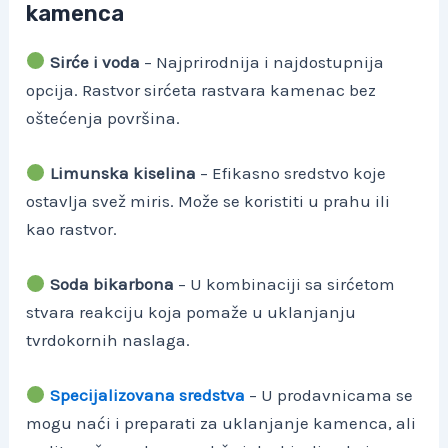
kamenca
Sirće i voda
– Najprirodnija i najdostupnija
opcija. Rastvor sirćeta rastvara kamenac bez
oštećenja površina.
Limunska kiselina
– Efikasno sredstvo koje
ostavlja svež miris. Može se koristiti u prahu ili
kao rastvor.
Soda bikarbona
– U kombinaciji sa sirćetom
stvara reakciju koja pomaže u uklanjanju
tvrdokornih naslaga.
Specijalizovana sredstva
– U prodavnicama se
mogu naći i preparati za uklanjanje kamenca, ali