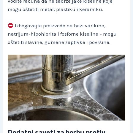
vodite računa da ne sadrže jake kiseline koje
mogu oštetiti metal, plastiku i keramiku.
Izbegavajte proizvode na bazi varikine,
natrijum-hipohlorita i fosforne kiseline – mogu
oštetiti slavine, gumene zaptivke i površine.
Dodatni saveti za borbu protiv