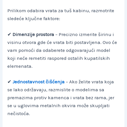
Prilikom odabira vrata za tuš kabinu, razmotrite
sledeće ključne faktore:
✔
Dimenzije prostora
– Precizno izmerite širinu i
visinu otvora gde će vrata biti postavljena. Ovo će
vam pomoći da odaberete odgovarajući model
koji neće remetiti raspored ostalih kupatilskih
elemenata.
✔
Jednostavnost čišćenja
– Ako želite vrata koja
se lako održavaju, razmislite o modelima sa
premazima protiv kamenca i vrata bez rama, jer
se u uglovima metalnih okvira može skupljati
nečistoća.