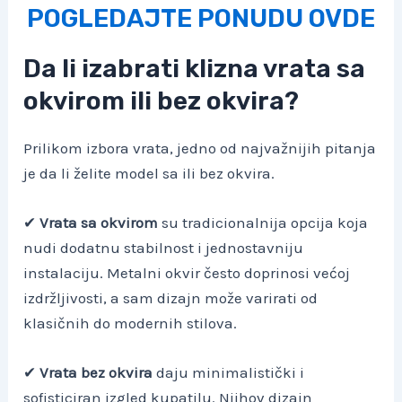
POGLEDAJTE PONUDU OVDE
Da li izabrati klizna vrata sa
okvirom ili bez okvira?
Prilikom izbora vrata, jedno od najvažnijih pitanja
je da li želite model sa ili bez okvira.
✔
Vrata sa okvirom
su tradicionalnija opcija koja
nudi dodatnu stabilnost i jednostavniju
instalaciju. Metalni okvir često doprinosi većoj
izdržljivosti, a sam dizajn može varirati od
klasičnih do modernih stilova.
✔
Vrata bez okvira
daju minimalistički i
sofisticiran izgled kupatilu. Njihov dizajn