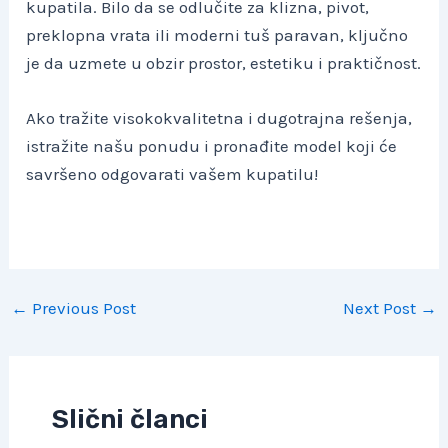
kupatila. Bilo da se odlučite za klizna, pivot,
preklopna vrata ili moderni tuš paravan, ključno
je da uzmete u obzir prostor, estetiku i praktičnost.
Ako tražite visokokvalitetna i dugotrajna rešenja,
istražite našu ponudu i pronađite model koji će
savršeno odgovarati vašem kupatilu!
Post
←
Previous Post
Next Post
→
navigation
Slični članci