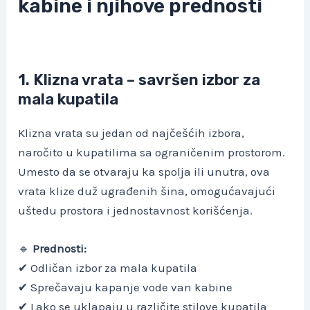
kabine i njihove prednosti
1. Klizna vrata – savršen izbor za
mala kupatila
Klizna vrata su jedan od najčešćih izbora,
naročito u kupatilima sa ograničenim prostorom.
Umesto da se otvaraju ka spolja ili unutra, ova
vrata klize duž ugrađenih šina, omogućavajući
uštedu prostora i jednostavnost korišćenja.
🔹
Prednosti:
✔ Odličan izbor za mala kupatila
✔ Sprečavaju kapanje vode van kabine
✔ Lako se uklapaju u različite stilove kupatila