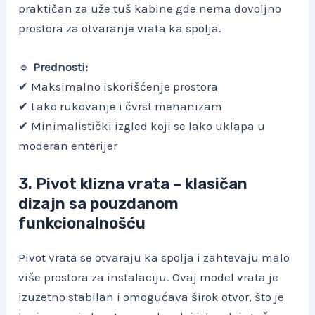
praktičan za uže tuš kabine gde nema dovoljno
prostora za otvaranje vrata ka spolja.
🔹
Prednosti:
✔ Maksimalno iskorišćenje prostora
✔ Lako rukovanje i čvrst mehanizam
✔ Minimalistički izgled koji se lako uklapa u
moderan enterijer
3. Pivot klizna vrata – klasičan
dizajn sa pouzdanom
funkcionalnošću
Pivot vrata se otvaraju ka spolja i zahtevaju malo
više prostora za instalaciju. Ovaj model vrata je
izuzetno stabilan i omogućava širok otvor, što je