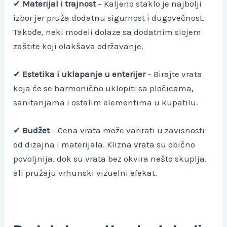
✔
Materijal i trajnost
– Kaljeno staklo je najbolji
izbor jer pruža dodatnu sigurnost i dugovečnost.
Takođe, neki modeli dolaze sa dodatnim slojem
zaštite koji olakšava održavanje.
✔
Estetika i uklapanje u enterijer
– Birajte vrata
koja će se harmonično uklopiti sa pločicama,
sanitarijama i ostalim elementima u kupatilu.
✔
Budžet
– Cena vrata može varirati u zavisnosti
od dizajna i materijala. Klizna vrata su obično
povoljnija, dok su vrata bez okvira nešto skuplja,
ali pružaju vrhunski vizuelni efekat.