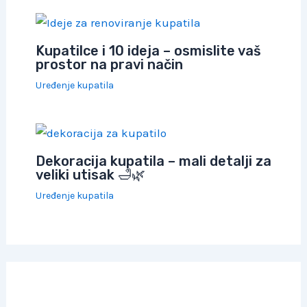
Kupatilce i 10 ideja – osmislite vaš
prostor na pravi način
Uređenje kupatila
Dekoracija kupatila – mali detalji za
veliki utisak 🛁🌿
Uređenje kupatila