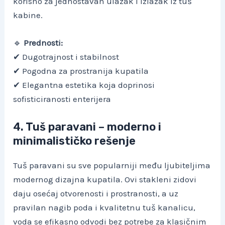
korisno za jednostavan ulazak i izlazak iz tuš
kabine.
🔹
Prednosti:
✔ Dugotrajnost i stabilnost
✔ Pogodna za prostranija kupatila
✔ Elegantna estetika koja doprinosi
sofisticiranosti enterijera
4. Tuš paravani – moderno i
minimalističko rešenje
Tuš paravani su sve popularniji među ljubiteljima
modernog dizajna kupatila. Ovi stakleni zidovi
daju osećaj otvorenosti i prostranosti, a uz
pravilan nagib poda i kvalitetnu tuš kanalicu,
voda se efikasno odvodi bez potrebe za klasičnim