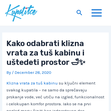
Skip
to
Search
content
Main
Menu
Kako odabrati klizna
vrata za tuš kabinu i
uštedeti prostor 🛁✨
By
/
December 28, 2020
Klizna vrata za tuš kabinu
su ključni element
svakog kupatila – ne samo da sprečavaju
prskanje vode, već utiču na izgled, funkcionalnost
i celokupan komfor prostora. Iako se na prvi
pogled mogu činiti kao jednostavan deo