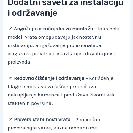
Dodatni saveti za instalaciju
i održavanje
📌
Angažujte stručnjaka za montažu
– Iako neki
modeli vrata omogućavaju jednostavnu
instalaciju, angažovanje profesionalaca
osigurava pravilno postavljanje i dugotrajnost
proizvoda.
📌
Redovno čišćenje i održavanje
– Korišćenje
blagih sredstava za čišćenje sprečava
nakupljanje kamenca i produžava životni vek
staklenih površina.
📌
Provera stabilnosti vrata
– Periodično
proveravajte šarke, klizne mehanizme i