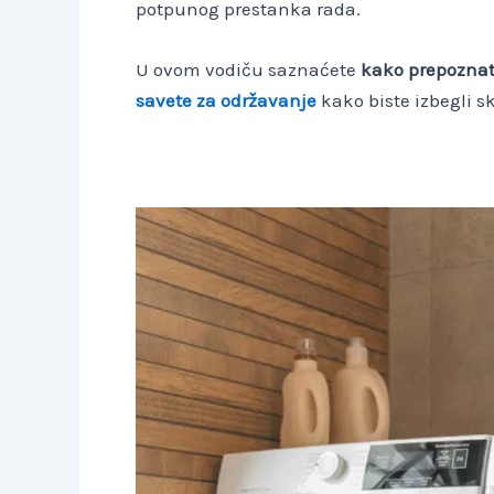
potpunog prestanka rada.
U ovom vodiču saznaćete
kako prepoznati
savete za održavanje
kako biste izbegli s