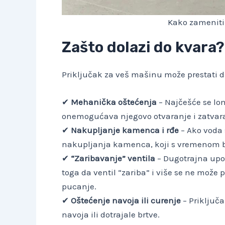
Kako zameniti
Zašto dolazi do kvara?
Priključak za veš mašinu može prestati da
✔
Mehanička oštećenja
– Najčešće se lom
onemogućava njegovo otvaranje i zatvar
✔
Nakupljanje kamenca i rđe
– Ako voda 
nakupljanja kamenca, koji s vremenom b
✔
“Zaribavanje” ventila
– Dugotrajna upo
toga da ventil “zariba” i više se ne može 
pucanje.
✔
Oštećenje navoja ili curenje
– Priključ
navoja ili dotrajale brtve.