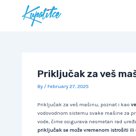
Skip
to
content
Priključak za veš ma
By
/
February 27, 2025
Priključak za veš mašinu, poznat i kao
ve
vodovodnom sistemu svake mašine za pran
vode, čime osigurava nesmetan rad uređa
priključak se može vremenom istrošiti ili 