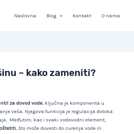
Naslovna
Blog
Kontakt
O nama
šinu – kako zameniti?
ntil za dovod vode
, ključna je komponenta u
je veša. Njegova funkcija je regulacija dotoka
ja. Međutim, kao i svaki vodovodni element,
oštetiti
, što može dovesti do curenja vode ili