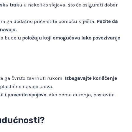
nsku traku
u nekoliko slojeva, što će osigurati dobar
atim ga dodatno pričvrstite pomoću klješta.
Pazite da
 navoja.
 da bude
u položaju koji omogućava lako povezivanje
te ga čvrsto zavrnuti rukom.
Izbegavajte korišćenje
i plastične navoje creva.
il i proverite spojeve
. Ako nema curenja, postavite
budućnosti?