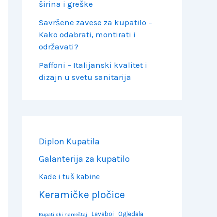
širina i greške
Savršene zavese za kupatilo –
Kako odabrati, montirati i
održavati?
Paffoni – Italijanski kvalitet i
dizajn u svetu sanitarija
Diplon Kupatila
Galanterija za kupatilo
Kade i tuš kabine
Keramičke pločice
Lavaboi
Ogledala
Kupatilski nameštaj