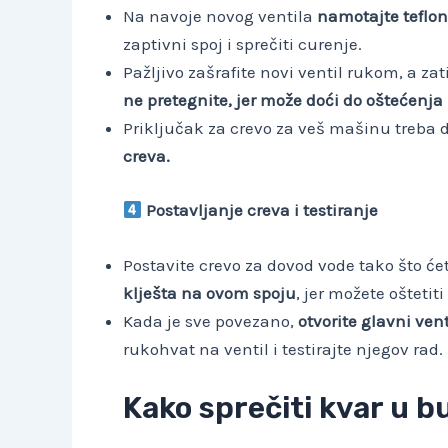
Na navoje novog ventila
namotajte teflo
zaptivni spoj i sprečiti curenje.
Pažljivo zašrafite novi ventil rukom, a z
ne pretegnite, jer može doći do oštećenja
Priključak za crevo za veš mašinu treba
creva.
Postavljanje creva i testiranje
Postavite crevo za dovod vode tako što će
klješta na ovom spoju
, jer možete oštetit
Kada je sve povezano,
otvorite glavni vent
rukohvat na ventil i testirajte njegov rad.
Kako sprečiti kvar u 