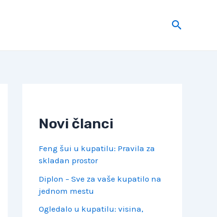
Search
Novi članci
Feng šui u kupatilu: Pravila za
skladan prostor
Diplon – Sve za vaše kupatilo na
jednom mestu
Ogledalo u kupatilu: visina,