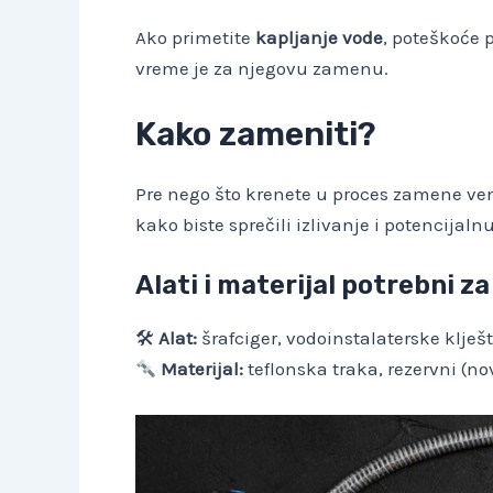
Ako primetite
kapljanje vode
, poteškoće p
vreme je za njegovu zamenu.
Kako zameniti?
Pre nego što krenete u proces zamene ve
kako biste sprečili izlivanje i potencijaln
Alati i materijal potrebni z
🛠
Alat:
šrafciger, vodoinstalaterske klješ
Materijal:
teflonska traka, rezervni (nov