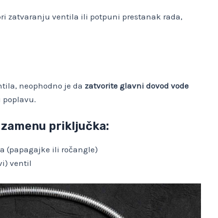
ri zatvaranju ventila ili potpuni prestanak rada,
ntila, neophodno je da
zatvorite glavni dovod vode
u poplavu.
a zamenu priključka:
ta (papagajke ili ročangle)
i) ventil