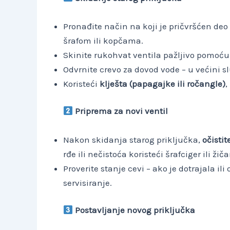
Pronađite način na koji je pričvršćen deo
šrafom ili kopčama.
Skinite rukohvat ventila pažljivo pomoću 
Odvrnite crevo za dovod vode – u većini s
Koristeći
klješta (papagajke ili ročangle)
,
Priprema za novi ventil
Nakon skidanja starog priključka,
očisti
rđe ili nečistoća koristeći šrafciger ili ži
Proverite stanje cevi – ako je dotrajala i
servisiranje.
Postavljanje novog priključka