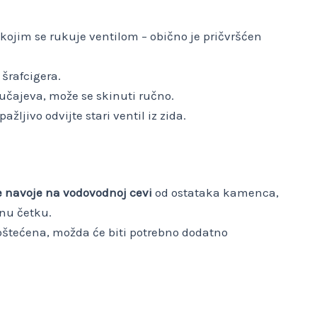
 kojim se rukuje ventilom – obično je pričvršćen
šrafcigera.
lučajeva, može se skinuti ručno.
 pažljivo odvijte stari ventil iz zida.
te navoje na vodovodnoj cevi
od ostataka kamenca,
čanu četku.
li oštećena, možda će biti potrebno dodatno