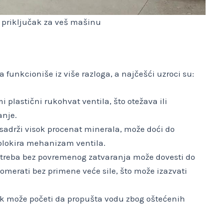
 priključak za veš mašinu
 funkcioniše iz više razloga, a najčešći uzroci su:
i plastični rukohvat ventila, što otežava ili
anje.
sadrži visok procenat minerala, može doći do
lokira mehanizam ventila.
treba bez povremenog zatvaranja može dovesti do
pomerati bez primene veće sile, što može izazvati
ak može početi da propušta vodu zbog oštećenih