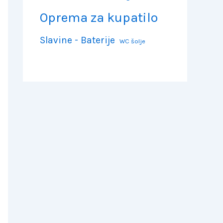
Oprema za kupatilo
Slavine - Baterije
WC šolje